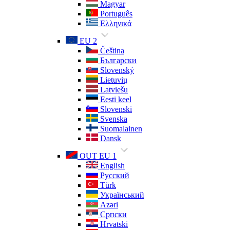
Magyar
Português
Ελληνικά
EU 2
Čeština
Български
Slovenský
Lietuvių
Latviešu
Eesti keel
Slovenski
Svenska
Suomalainen
Dansk
OUT EU 1
English
Русский
Türk
Український
Azəri
Српски
Hrvatski