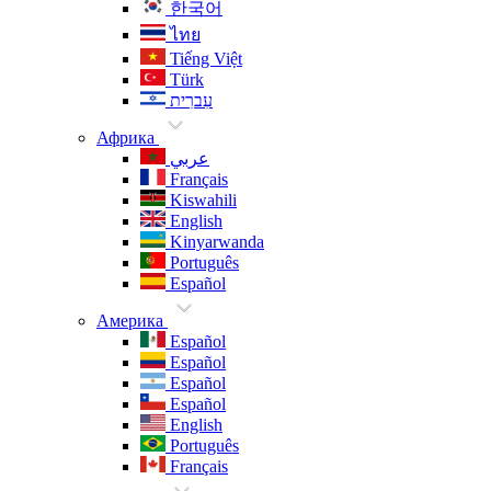
한국어
ไทย
Tiếng Việt
Türk
עִברִית
Африка
عربي
Français
Kiswahili
English
Kinyarwanda
Português
Español
Америка
Español
Español
Español
Español
English
Português
Français