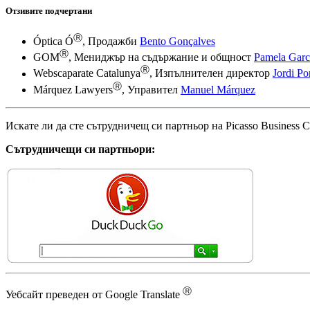
Отзивите подчертани
Ⓡ
Óptica Ó
, Продажби
Bento Gonçalves
Ⓡ
GOM
, Мениджър на съдържание и общност
Pamela Garc
Ⓡ
Webscaparate Catalunya
, Изпълнителен директор
Jordi Po
Ⓡ
Márquez Lawyers
, Управител
Manuel Márquez
Искате ли да сте сътрудничещ си партньор на Picasso Business C
Сътрудничещи си партньори:
Ⓡ
Уебсайт преведен от Google Translate