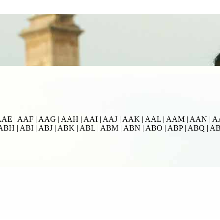
AE | AAF | AAG | AAH | AAI | AAJ | AAK | AAL | AAM | AAN | A
ABH | ABI | ABJ | ABK | ABL | ABM | ABN | ABO | ABP | ABQ | A