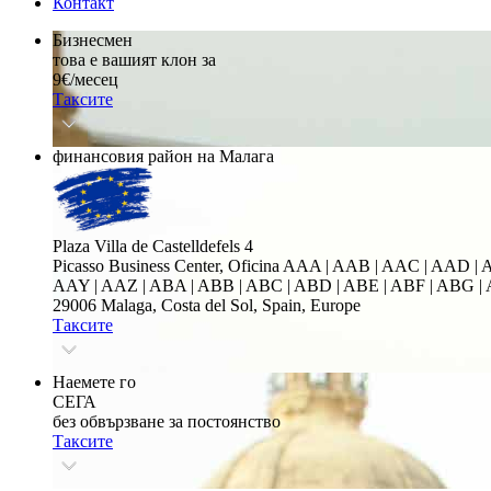
Контакт
Бизнесмен
това е вашият клон за
9€/месец
Таксите
финансовия район на Малага
Plaza Villa de Castelldefels 4
Picasso Business Center, Oficina
AAA | AAB | AAC | AAD | A
AAY | AAZ | ABA | ABB | ABC | ABD | ABE | ABF | ABG | 
29006 Malaga, Costa del Sol, Spain, Europe
Таксите
Наемете го
СЕГА
без обвързване за постоянство
Таксите