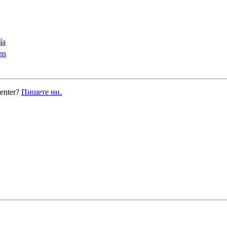
ía
ns
enter?
Пишете ни.