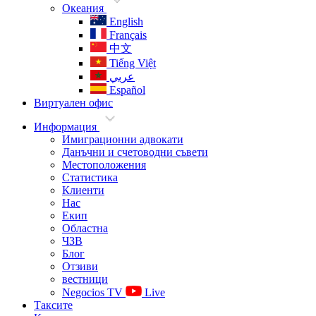
Океания
English
Français
中文
Tiếng Việt
عربي
Español
Виртуален офис
Информация
Имиграционни адвокати
Данъчни и счетоводни съвети
Местоположения
Статистика
Клиенти
Нас
Екип
Областна
ЧЗВ
Блог
Отзиви
вестници
Negocios TV
Live
Таксите