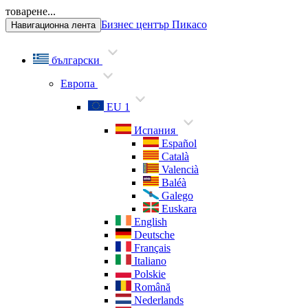
товарене...
Бизнес център Пикасо
Навигационна лента
български
Европа
EU 1
Испания
Español
Català
Valencià
Baléà
Galego
Euskara
English
Deutsche
Français
Italiano
Polskie
Română
Nederlands