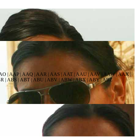
AO | AAP | AAQ | AAR | AAS | AAT | AAU | AAV | AAW | AAX |
BR | ABS | ABT | ABU | ABV | ABW | ABX | ABY | ABZ