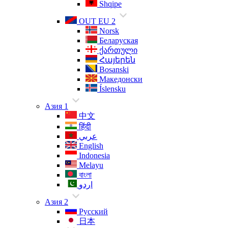
Shqipe
OUT EU 2
Norsk
Беларуская
ქართული
Հայերեն
Bosanski
Македонски
Íslensku
Азия 1
中文
हिंदी
عربي
English
Indonesia
Melayu
বাংলা
اردو
Азия 2
Русский
日本