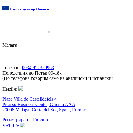
Бизнес център Пикасо
Малага
Телефон:
0034 952329963
Понеделник до Петък 09-18ч
(По телефона говорим само на английски и испански)
Имейл:
Plaza Villa de Castelldefels 4
Picasso Business Center, Oficina AAA
29006 Malaga, Costa del Sol, Spain, Europe
Регистриран в Европа
VAT·ID: